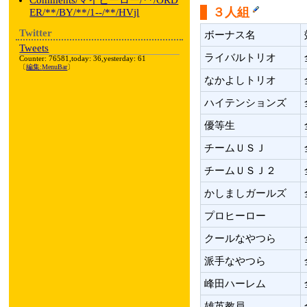
Comments/マイヒーロー/**/ORD
３人組
ER/**/BY/**/1--/**/HVjl
Twitter
ボーナス名
Tweets
ライバルトリオ
Counter: 76581,today: 36,yesterday: 61
〔
編集:
MenuBar
〕
なかよしトリオ
ハイテンションズ
優等生
チームＵＳＪ
チームＵＳＪ２
かしましガールズ
プロヒーロー
クールなやつら
派手なやつら
峰田ハーレム
雄英教員