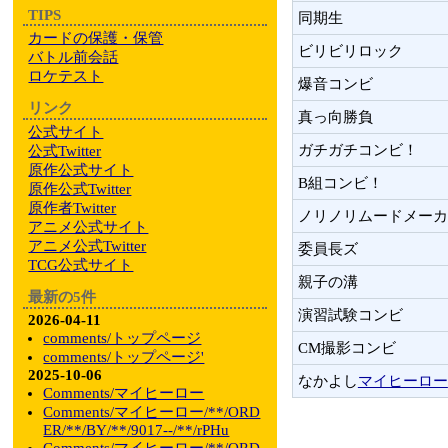
TIPS
同期生
カードの保護・保管
ビリビリロック
バトル前会話
ロケテスト
爆音コンビ
リンク
真っ向勝負
公式サイト
ガチガチコンビ！
公式Twitter
原作公式サイト
B組コンビ！
原作公式Twitter
原作者Twitter
ノリノリムードメーカ
アニメ公式サイト
アニメ公式Twitter
委員長ズ
TCG公式サイト
親子の溝
最新の5件
演習試験コンビ
2026-04-11
comments/トップページ
CM撮影コンビ
comments/トップページ'
2025-10-06
なかよし
マイヒーロー
Comments/マイヒーロー
Comments/マイヒーロー/**/ORD
ER/**/BY/**/9017--/**/rPHu