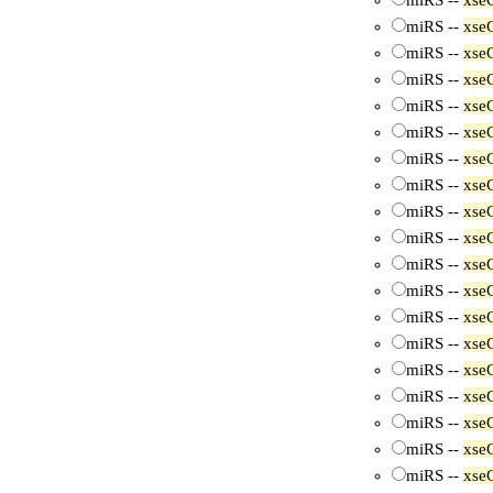
miRS --
xse
miRS --
xse
miRS --
xse
miRS --
xse
miRS --
xse
miRS --
xse
miRS --
xse
miRS --
xse
miRS --
xse
miRS --
xse
miRS --
xse
miRS --
xse
miRS --
xse
miRS --
xse
miRS --
xse
miRS --
xse
miRS --
xse
miRS --
xse
miRS --
xse