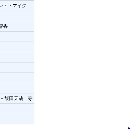
ント・マイク
響香
夫＋飯田天哉 等
▲