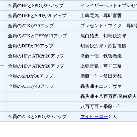
全員のHPとSPDが20アップ
イレイザーヘッド＋プレゼ
全員のDEFとSPDが20アップ
上鳴電気＋耳郎響香
全員のATKが30アップ
プレゼント・マイク＋耳郎
全員のATKとDEFが20アップ
尾白猿夫＋切島鋭次郎
全員のDEFが30アップ
切島鋭次郎＋鉄哲徹鐵
全員のHPとATKが20アップ
拳藤一佳＋鉄哲徹鐵
ー
全員のHPとATKが20アップ
上鳴電気＋芦戸三奈
全員のSPDが30アップ
拳藤一佳＋飯田天哉
全員のATKが40アップ
轟焦凍＋エンデヴァー
轟焦凍＋八百万百/尾白猿
八百万百＋拳藤一佳
全員のATKとSPDが20アップ
マイヒーロー
２人