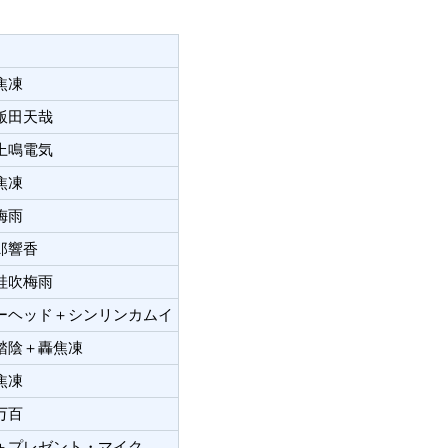
焦凍
飯田天哉
上鳴電気
焦凍
梅雨
郎響香
蛙吹梅雨
ーヘッド＋シンリンカムイ
踏陰＋轟焦凍
焦凍
万百
＋プレゼント・マイク