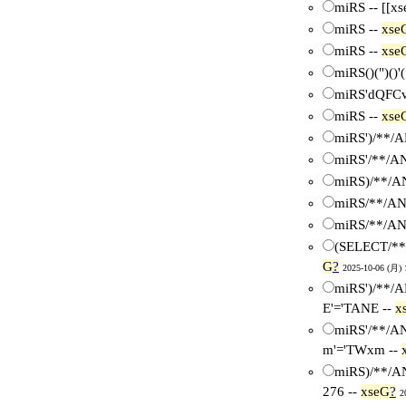
miRS -- [[xse
miRS --
xse
miRS --
xse
miRS()(")()'(
miRS'dQFCv
miRS --
xse
miRS')/**/
miRS'/**/A
miRS)/**/A
miRS/**/AN
miRS/**/AN
(SELECT/**
G
?
2025-10-06 (月) 
miRS')/**/
E'='TANE --
x
miRS'/**/A
m'='TWxm --
miRS)/**/A
276 --
xseG
?
2