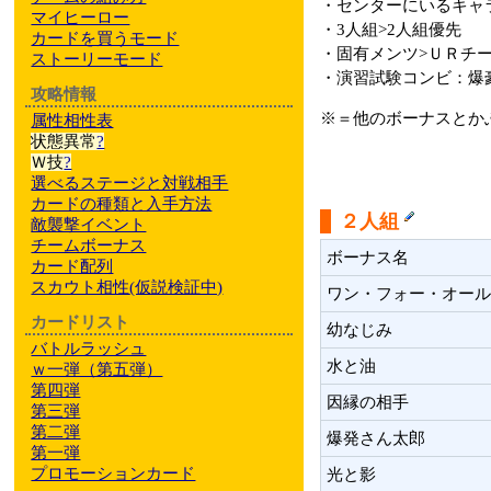
・センターにいるキャ
マイヒーロー
・3人組>2人組優先
カードを買うモード
・固有メンツ>ＵＲチ
ストーリーモード
・演習試験コンビ：爆
攻略情報
※＝他のボーナスとか
属性相性表
状態異常
?
Ｗ技
?
選べるステージと対戦相手
カードの種類と入手方法
２人組
敵襲撃イベント
チームボーナス
ボーナス名
カード配列
スカウト相性
(仮説検証中)
ワン・フォー・オール
カードリスト
幼なじみ
バトルラッシュ
水と油
ｗ一弾（第五弾）
第四弾
因縁の相手
第三弾
第二弾
爆発さん太郎
第一弾
プロモーションカード
光と影