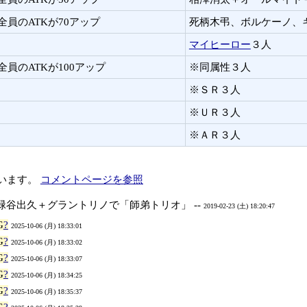
全員のATKが70アップ
死柄木弔、ボルケーノ、
マイヒーロー
３人
全員のATKが100アップ
※同属性３人
※ＳＲ３人
※ＵＲ３人
※ＡＲ３人
ています。
コメントページを参照
緑谷出久＋グラントリノで「師弟トリオ」 --
2019-02-23 (土) 18:20:47
G
?
2025-10-06 (月) 18:33:01
G
?
2025-10-06 (月) 18:33:02
G
?
2025-10-06 (月) 18:33:07
G
?
2025-10-06 (月) 18:34:25
G
?
2025-10-06 (月) 18:35:37