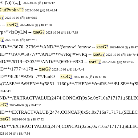
G)'.))"(..,]]
2025-10-06 (月) 18:46:12
G'ufPvpk<'"
?
2025-10-06 (月) 18:46:14
G
?
2025-10-06 (月) 18:46:15
. --
xseG
?
2025-10-06 (月) 18:47:38
p<'">lzOyLM --
xseG
?
2025-10-06 (月) 18:47:39
G
?
2025-10-06 (月) 18:47:41
AND/**/3670=2736/**/AND/**/('emvw'='emvw --
xseG
?
2025-10-06 (月) 18:47
ND/**/1970=5977/**/AND/**/'wvRq'='wvRq --
xseG
?
2025-10-06 (月) 18:47:44
ND/**/6119=3303/**/AND/**/(6930=6930 --
xseG
?
2025-10-06 (月) 18:47:45
D/**/1777=4178 --
xseG
?
2025-10-06 (月) 18:47:46
D/**/8204=9295--/**/EudO --
xseG
?
2025-10-06 (月) 18:47:48
/(CASE/**/WHEN/**/(5851=1160)/**/THEN/**/'miRS'/**/ELSE/**/(S
18:47:49
AND/**/EXTRACTVALUE(2474,CONCAT(0x5c,0x716a717171,(SELECT/
seG
?
2025-10-06 (月) 18:47:51
ND/**/EXTRACTVALUE(2474,CONCAT(0x5c,0x716a717171,(SELECT/*
xseG
?
2025-10-06 (月) 18:47:52
ND/**/EXTRACTVALUE(2474,CONCAT(0x5c,0x716a717171,(SELECT/*
025-10-06 (月) 18:47:54