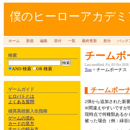
僕のヒーローアカデミア
ホーム
新規
編集
添付
一覧
最終更新
差分
バック
チームボ
検索
Last-modified: Fri, 05 Oct 2018
AND 検索
OR 検索
Top
> チームボーナス
チームボー
ゲームガイド
ヒロバトとは
2弾から追加された新
よくある質問
※間違えやすいですが
雄英高校新入生指南
現時点で何種類あるかも
ゲームの流れ
被った場合（例：緑谷
カードの見方
チームの組み方