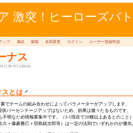
 激突！ヒーローズバトル 
アップ
凍結
複製
名前変更
ログイン
ユーザー登録申請
ーナス
 19:11:08 JST (2863d)
ナス
とは
要素でチームの組み合わせによってパラメーターがアップします。
現状パーセンテージアップはないため、効果は微々たるものです。
不明なため情報募集中です。（3-1現在で20種以上あるとのこと
出久＋爆豪勝己＋切島鋭次郎等）は一定の法則でいずれかのが優先