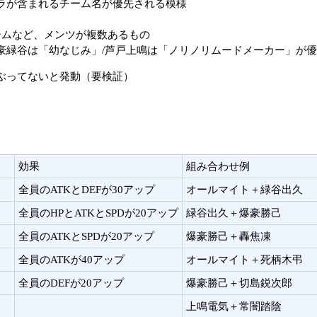
ラが含まれるチーム名が優先される模様
ームなど、メンツが複数あるもの
豪緑谷は「幼なじみ」/芦戸上鳴は「ノリノリムードメーカー」が
ぶってないと発動（要検証）
効果
組み合わせ例
全員のATKとDEFが30アップ
オールマイト＋緑谷出久
全員のHPとATKとSPDが20アップ
緑谷出久＋爆豪勝己
全員のATKとSPDが20アップ
爆豪勝己＋轟焦凍
全員のATKが40アップ
オールマイト＋死柄木弔
全員のDEFが20アップ
爆豪勝己＋切島鋭次郎
上鳴電気＋常闇踏陰