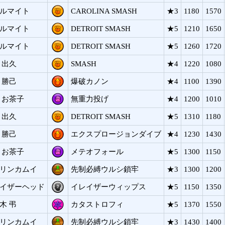
ルマイト
CAROLINA SMASH
★3
1180
1570
ルマイト
DETROIT SMASH
★5
1210
1650
ルマイト
DETROIT SMASH
★5
1260
1720
 出久
SMASH
★4
1220
1080
 勝己
爆破カノン
★4
1100
1390
 お茶子
無重力投げ
★4
1200
1010
 出久
DETROIT SMASH
★5
1310
1180
 勝己
エクスプロージョンダイブ
★4
1230
1430
 お茶子
メテオフォール
★5
1300
1150
リンカムイ
先制必縛ウルシ鎖牢
★3
1300
1200
イザーヘッド
イレイザーウィップス
★5
1150
1350
木 弔
カタストロフィ
★5
1370
1550
リンカムイ
先制必縛ウルシ鎖牢
★3
1430
1400