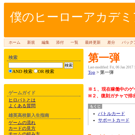
僕のヒーローアカデミア
ホーム
新規
編集
添付
一覧
最終更新
差分
バック
第一弾
検索
Last-modified: Fri, 06 Jan 2017
AND 検索
OR 検索
Top
> 第一弾
※１、現在稼働中のゲ
ゲームガイド
※２、復刻ガチャで排出さ
ヒロバトとは
よくある質問
バトルカード
雄英高校新入生指南
サポートカード
ゲームの流れ
カードの見方
チームの組み方