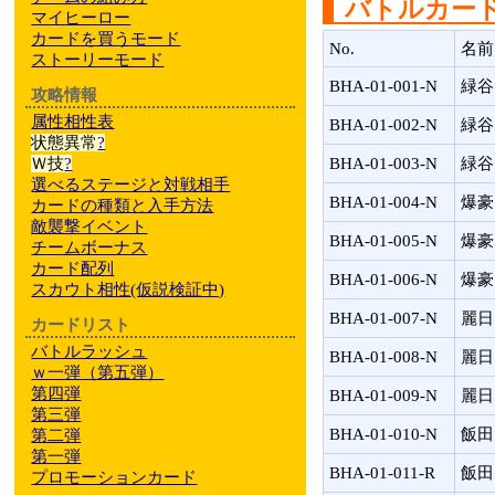
バトルカー
マイヒーロー
カードを買うモード
No.
名前
ストーリーモード
BHA-01-001-N
緑谷
攻略情報
属性相性表
BHA-01-002-N
緑谷
状態異常
?
Ｗ技
?
BHA-01-003-N
緑谷
選べるステージと対戦相手
BHA-01-004-N
爆豪
カードの種類と入手方法
敵襲撃イベント
BHA-01-005-N
爆豪
チームボーナス
カード配列
BHA-01-006-N
爆豪
スカウト相性
(仮説検証中)
BHA-01-007-N
麗日
カードリスト
バトルラッシュ
BHA-01-008-N
麗日
ｗ一弾（第五弾）
第四弾
BHA-01-009-N
麗日
第三弾
BHA-01-010-N
飯田
第二弾
第一弾
BHA-01-011-R
飯田
プロモーションカード