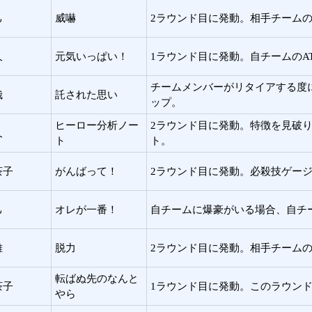
己
威嚇
2ラウンド目に発動。相手チームのA
久
元気いっぱい！
1ラウンド目に発動。自チームのAT
チームメンバーがリタイアする度にメ
哉
託された思い
ップ。
ヒーロー分析ノー
2ラウンド目に発動。特徴を見破り
久
ト
ト。
茶子
がんばって！
2ラウンド目に発動。必殺技ゲージ
己
オレが一番！
自チームに爆豪がいる場合、自チーム
雅
脱力
2ラウンド目に発動。相手チームのD
転ばぬ先のなんと
茶子
1ラウンド目に発動。このラウン
やら