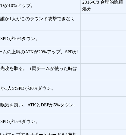
2016/6/8 合理的除籍
Dが10%アップ。
処分
の誰か1人がこのラウンド攻撃できなく
PDが10%ダウン。
の上鳴のATKが20%アップ、SPDが
ド先攻を取る。（両チームが使った時は
1人のSPDが30%ダウン。
気を誘い、ATKとDEFが5%ダウン。
PDが15%ダウン。
スがアップするサポートカードを1枚打