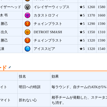
イザーヘッド
イレイザーウィップス
★5
1260
1580
木 弔
カタストロフィ
★5
1370
1660
 勝己
チェインブラスト
★5
1290
1590
 出久
DETROIT SMASH
★5
1350
1310
 勝己
チェインブラスト
★5
1320
1590
焦凍
アイススピア
★5
1320
1540
ード
技名
効果
イト
明日への特訓
毎ラウンド、自チームのATKが5
相手チームが発動した、ステータ
マイト
折れない心
ち消す。