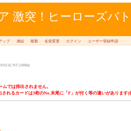
 激突！ヒーローズバトル 
アップ
凍結
複製
名前変更
ログイン
ユーザー登録申請
 19:03:42 JST (3498d)
ームでは排出されません。
れるカードは3桁のNo.末尾に「F」が付く等の違いがあります(例：BH