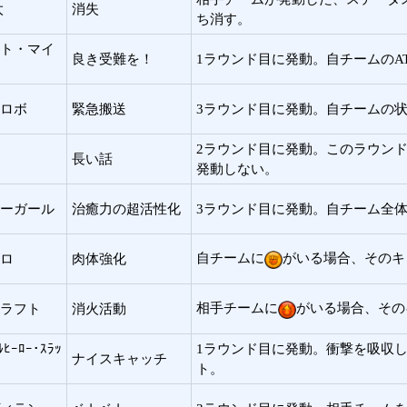
太
消失
ち消す。
ト・マイ
良き受難を！
1ラウンド目に発動。自チームのAT
ロボ
緊急搬送
3ラウンド目に発動。自チームの
2ラウンド目に発動。このラウン
長い話
発動しない。
ーガール
治癒力の超活性化
3ラウンド目に発動。自チーム全体
自チームに
がいる場合、そのキャ
ロ
肉体強化
相手チームに
がいる場合、その
ラフト
消火活動
ﾙﾋｰﾛｰ･ｽﾗｯ
1ラウンド目に発動。衝撃を吸収し
ナイスキャッチ
ト。