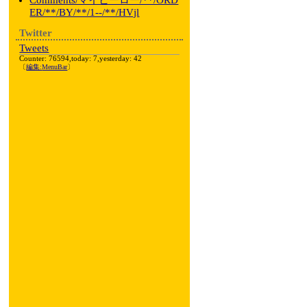
Comments/マイヒーロー/**/ORD
ER/**/BY/**/1--/**/HVjl
Twitter
Tweets
Counter: 76594,today: 7,yesterday: 42
〔
編集:
MenuBar
〕