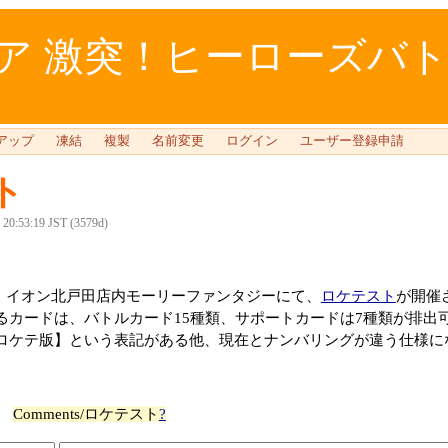
 激突！ヒーローズバトル 
アップ
凍結
複製
名前変更
ログイン
ユーザー登録申請
ト
6 20:53:19 JST (3579d)
1日に、イオン北戸田店内モーリーファンタジーにて、
ロケテスト
が開催
るカードは、バトルカード15種類、サポートカードは7種類が排出
ロケテ版】という表記がある他、現在とナンバリングが違う仕様に
。
Comments/ロケテスト
?