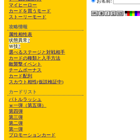
お名前:
マイヒーロー
カードを買うモード
ストーリーモード
攻略情報
属性相性表
状態異常
?
Ｗ技
?
選べるステージと対戦相手
カードの種類と入手方法
敵襲撃イベント
チームボーナス
カード配列
スカウト相性
(仮説検証中)
カードリスト
バトルラッシュ
ｗ一弾（第五弾）
第四弾
第三弾
第二弾
第一弾
プロモーションカード