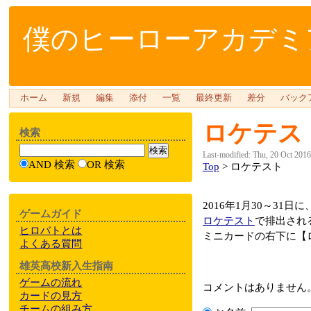
僕のヒーローアカデミア
ホーム
新規
編集
添付
一覧
最終更新
差分
バック
ロケテス
検索
Last-modified: Thu, 20 Oct 201
AND 検索
OR 検索
Top
> ロケテスト
2016年1月30～3
ゲームガイド
ロケテスト
で排出され
ヒロバトとは
ミニカードの右下に【
よくある質問
雄英高校新入生指南
ゲームの流れ
コメントはありません
カードの見方
チームの組み方