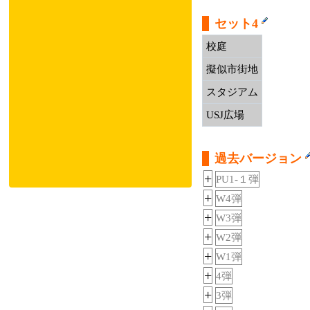
セット4
校庭
擬似市街地
スタジアム
USJ広場
過去バージョン
+
PU1-１弾
+
W4弾
+
W3弾
+
W2弾
+
W1弾
+
4弾
+
3弾