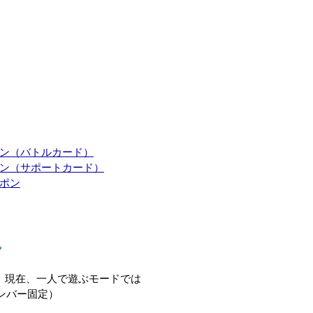
ン（バトルカード）
ン（サポートカード）
ポン
～）現在、一人で遊ぶモードでは
ンバー固定）