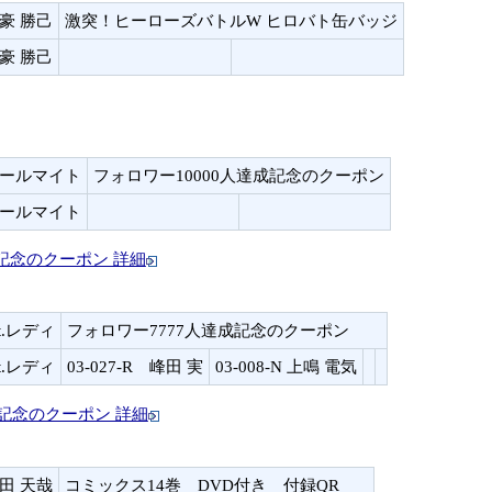
爆豪 勝己
激突！ヒーローズバトルW ヒロバト缶バッジ
爆豪 勝己
オールマイト
フォロワー10000人達成記念のクーポン
オールマイト
記念のクーポン 詳細
t.レディ
フォロワー7777人達成記念のクーポン
t.レディ
03-027-R 峰田 実
03-008-N 上鳴 電気
成記念のクーポン 詳細
飯田 天哉
コミックス14巻 DVD付き 付録QR