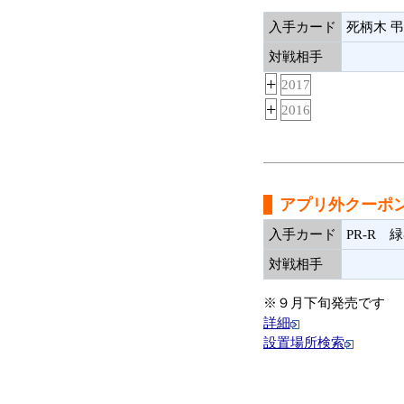
入手カード
死柄木 弔
対戦相手
+
2017
+
2016
アプリ外クーポ
入手カード
PR-R 
対戦相手
※９月下旬発売です
詳細
設置場所検索