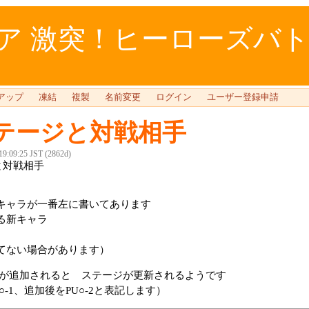
 激突！ヒーローズバトル 
アップ
凍結
複製
名前変更
ログイン
ユーザー登録申請
テージと対戦相手
 19:09:25 JST (2862d)
と対戦相手
キャラが一番左に書いてあります
る新キャラ
てない場合があります）
ドが追加されると ステージが更新されるようです
-1、追加後をPU○-2と表記します）