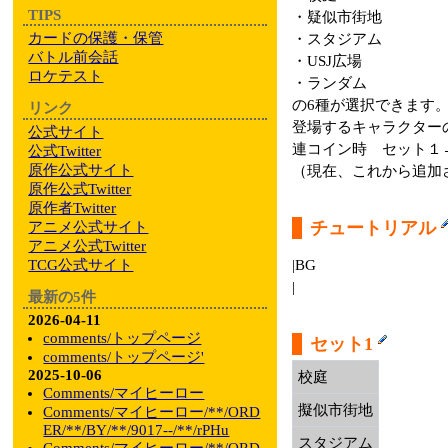
TIPS
・疑似市街地
カードの保護・保管
・スタジアム
バトル前会話
・USJ広場
ロケテスト
・ランダム
の6種が選択できます
リンク
登場するキャラクター
公式サイト
連コイン時 セット１
公式Twitter
原作公式サイト
（現在、これから追加
原作公式Twitter
原作者Twitter
チュートリアル
アニメ公式サイト
アニメ公式Twitter
TCG公式サイト
|BG
|
最新の5件
2026-04-11
comments/トップページ
セット1
comments/トップページ'
2025-10-06
校庭
Comments/マイヒーロー
擬似市街地
Comments/マイヒーロー/**/ORD
ER/**/BY/**/9017--/**/rPHu
スタジアム