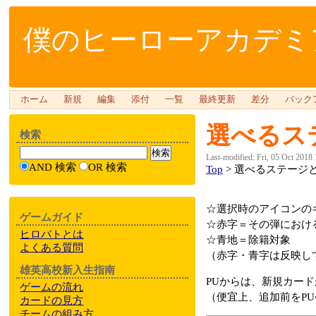
僕のヒーローアカデミア
ホーム
新規
編集
添付
一覧
最終更新
差分
バック
選べるス
検索
Last-modified: Fri, 05 Oct 2018
AND 検索
OR 検索
Top
> 選べるステージ
☆選択時のアイコンの
ゲームガイド
☆赤字＝その弾におけ
ヒロバトとは
☆青地＝除籍対象
よくある質問
（赤字・青字は反映し
雄英高校新入生指南
PUからは、新規カー
ゲームの流れ
（便宜上、追加前をPU○
カードの見方
チームの組み方