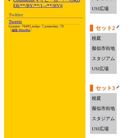
Comments/マイヒーロー/**/ORD
ER/**/BY/**/1--/**/HVjl
USJ広場
Twitter
Tweets
Counter: 76491,today: 7,yesterday: 70
セット2
〔
編集:
MenuBar
〕
校庭
擬似市街地
スタジアム
USJ広場
セット3
校庭
擬似市街地
スタジアム
USJ広場