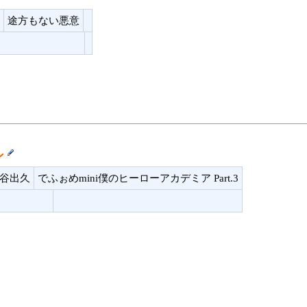
途方もない悪意
ン
緑谷出久
でふぉめmini僕のヒーローアカデミア Part.3