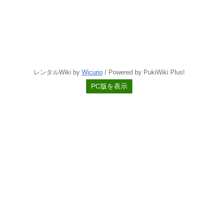
レンタルWiki by
Wicurio
/ Powered by PukiWiki Plus!
PC版を表示