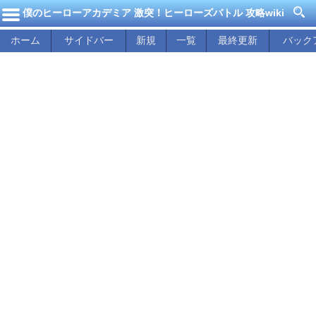
僕のヒーローアカデミア 激突！ヒーローズバトル 攻略wiki
ホーム
サイドバー
新規
一覧
最終更新
バック