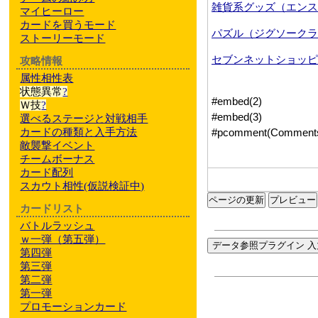
マイヒーロー
カードを買うモード
ストーリーモード
攻略情報
属性相性表
状態異常
?
Ｗ技
?
選べるステージと対戦相手
カードの種類と入手方法
敵襲撃イベント
チームボーナス
カード配列
スカウト相性
(仮説検証中)
ページの更新
カードリスト
バトルラッシュ
ｗ一弾（第五弾）
データ参照プラグイン 入
第四弾
第三弾
第二弾
第一弾
プロモーションカード