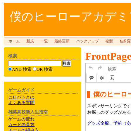
僕のヒーローアカデミア
ホーム
新規
一覧
最終更新
バックアップ
複製
名前変
FrontPag
検索
段落
AND 検索
OR 検索
ゲームガイド
ヒロバトとは
よくある質問
雄英高校新入生指南
ゲームの流れ
カードの見方
チームの組み方