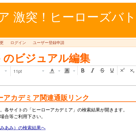
 激突！ヒーローズバトル 
更
ログイン
ユーザー登録申請
e
のビジュアル編集
11pt