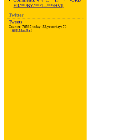
Comments/マイヒーロー/**/ORD
ER/**/BY/**/1--/**/HVjl
Twitter
Tweets
Counter: 76537,today: 53,yesterday: 70
〔
編集:
MenuBar
〕